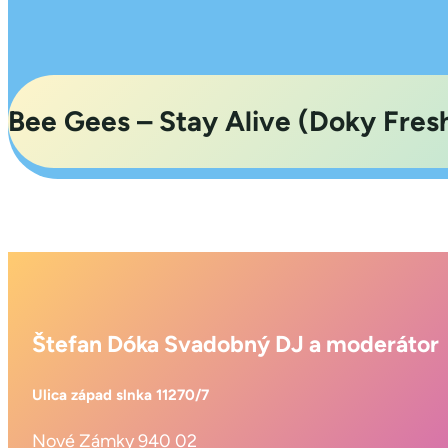
Bee Gees – Stay Alive (Doky Fresh
Štefan Dóka Svadobný DJ a moderátor
Ulica západ slnka 11270/7
Nové Zámky 940 02