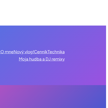
t
O mne
Nový vlog!
Cenník
Technika
Moja hudba a DJ remixy