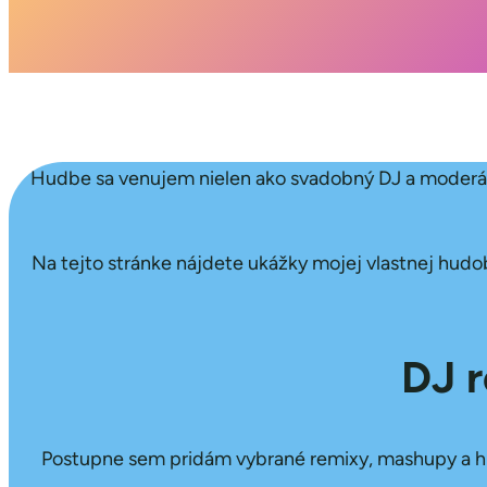
Hudbe sa venujem nielen ako svadobný DJ a moderátor
Na tejto stránke nájdete ukážky mojej vlastnej hudob
DJ r
Postupne sem pridám vybrané remixy, mashupy a hudo