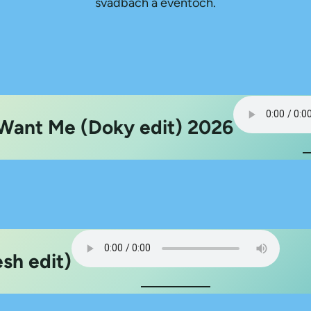
svadbách a eventoch.
Want Me (Doky edit) 2026
sh edit)