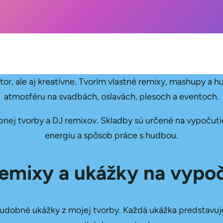
, ale aj kreatívne. Tvorím vlastné remixy, mashupy a h
atmosféru na svadbách, oslavách, plesoch a eventoch.
nej tvorby a DJ remixov. Skladby sú určené na vypočutie,
energiu a spôsob práce s hudbou.
emixy a ukážky na vypo
bné ukážky z mojej tvorby. Každá ukážka predstavuje in