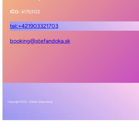
IČO:
41763122
tel:+421903321703
booking@stefandoka.sk
Copyright 2025 – Stefan Doka alussy